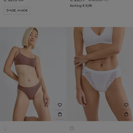
€ 16,95
€ 20,97
€ 29,95
Korting
€ 8,98
3=45€, 4=60€