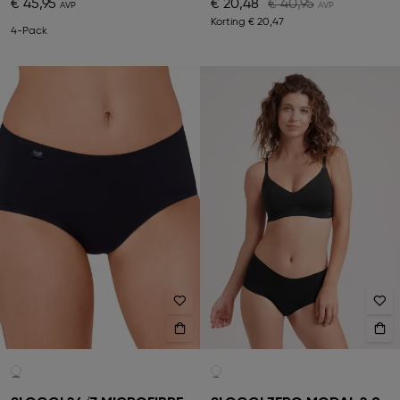
€ 45,95
€ 20,48
€ 40,95
Korting
€ 20,47
4-Pack