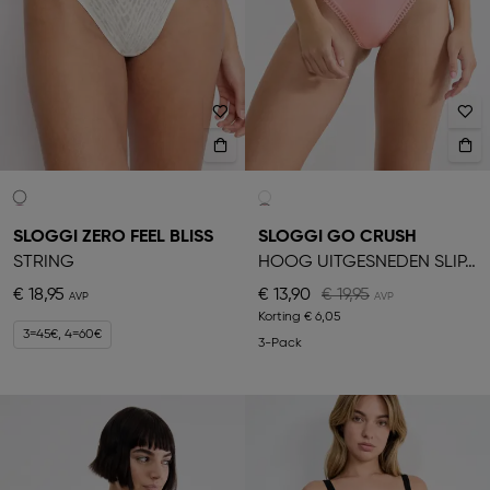
SLOGGI ZERO FEEL BLISS
SLOGGI GO CRUSH
STRING
HOOG UITGESNEDEN SLIPJE
€ 18,95
€ 13,90
€ 19,95
Korting
€ 6,05
3=45€, 4=60€
3-Pack