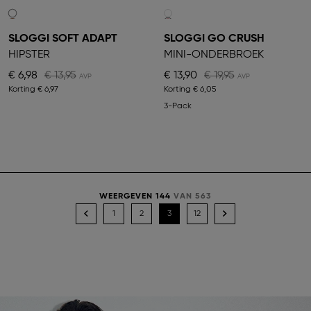
SLOGGI SOFT ADAPT
SLOGGI GO CRUSH
HIPSTER
MINI-ONDERBROEK
€ 6,98
€ 13,95
€ 13,90
€ 19,95
Korting
€ 6,97
Korting
€ 6,05
3-Pack
WEERGEVEN 144
VAN 563
1
2
3
12