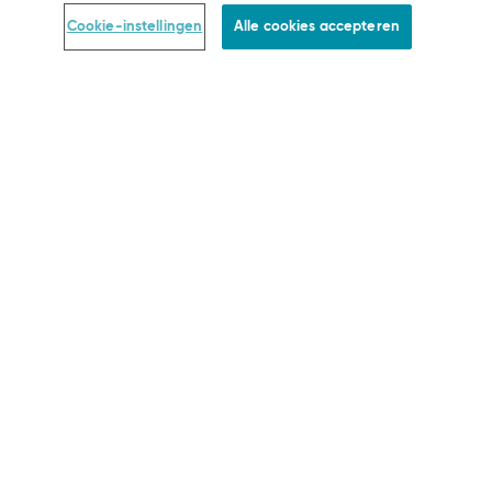
HELP EN INFORMATIE
Cookie-instellingen
Alle cookies accepteren
Contact
Bh-maat Calculator
Veelgestelde vragen
SLOGGI ABC
Together we grow
Bestelstatus controleren
Herroeping Van De Overeenkomst
KLANTENSERVICE
Betaling & Verzending
Levering
Retourbeleid
Voorwaarden
Privacybeleid
Colofon
Cookie-instellingen