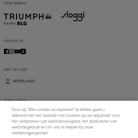
ONZE MERKEN
FOLLOW US
KIES UW LAND
NEDERLANDS
OVER SLOGGI
Door op “Alle cookies accepteren” te klikken gaat u
Vacatures
akkoord met het opslaan van cookies op uw apparaat voor
Pers
het verbeteren van websitenavigatie, het analyseren van
Sustainability
websitegebruik en om ons te helpen bij onze
marketingprojecten.