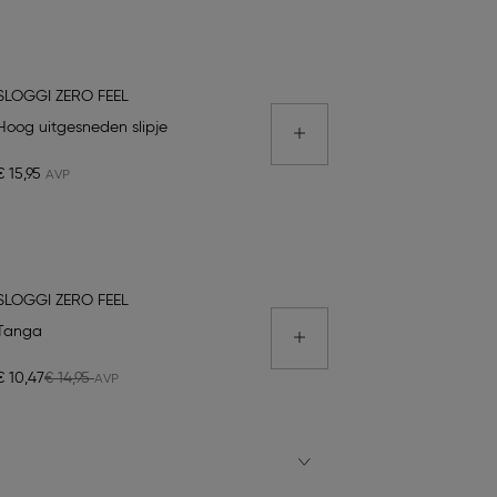
SLOGGI ZERO FEEL
Hoog uitgesneden slipje
€ 15,95
SLOGGI ZERO FEEL
Tanga
€ 10,47
€ 14,95