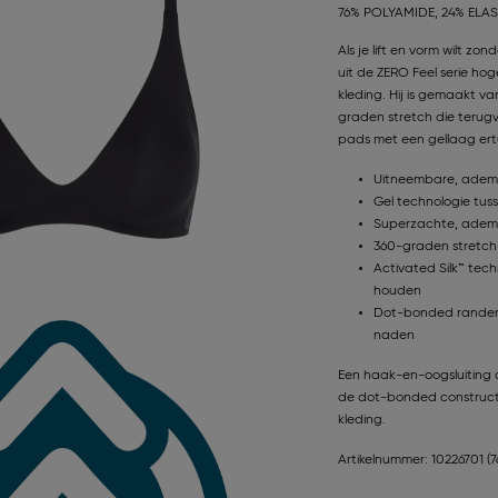
76% POLYAMIDE, 24% ELA
Als je lift en vorm wilt zo
uit de ZERO Feel serie hog
kleding. Hij is gemaakt v
graden stretch die terugv
pads met een gellaag ertu
Uitneembare, ademe
Gel technologie tuss
Superzachte, adem
360-graden stretch s
Activated Silk™ tec
houden
Dot-bonded randen e
naden
Een haak-en-oogsluiting a
de dot-bonded constructi
kleding.
Artikelnummer: 10226701
(