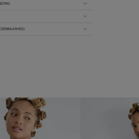
NDING
CEERBAARHEID