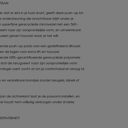
STAAN
nder dat er iets in je huid drukt, geeft deze push-up bh
e ondersteuning die onzichtbaar blijft onder je
an superfijne gerecyclede microvezel met een 360-
eert naar zijn oorspronkelijke vorm, en uitneembare
ssen geven houvast waar je het wilt.
nde push-up pads voor een gedefinieerd silhouet
en de lagen voor extra lift en houvast
ende GRS-gecertificeerde gerecyclede polyamide
tof die terugveert naar zijn oorspronkelijke vorm
hnologie voert vocht af om je comfortabel en droog te
n verstelbare bandjes zonder beugels, labels of
an de achterkant laat je de pasvorm instellen, en
e houdt hem volledig verborgen onder strakke
7613114158487)