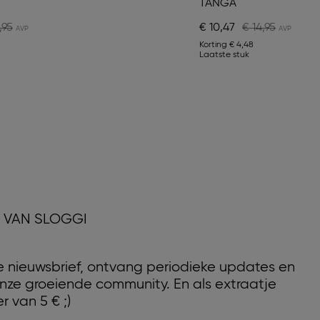
TANGA
,95
€ 10,47
€ 14,95
Korting
€ 4,48
Laatste stuk
D VAN SLOGGI
nze nieuwsbrief, ontvang periodieke updates en
nze groeiende community. En als extraatje
r van 5 € ;)