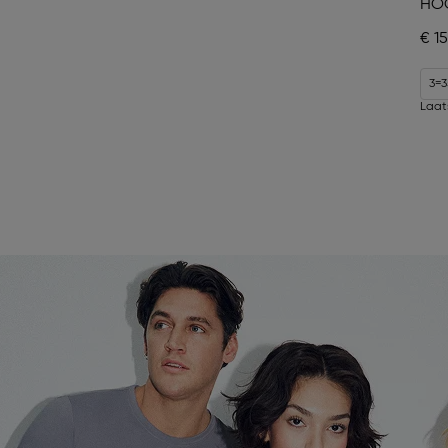
HOO
€ 15
3=3
Laat