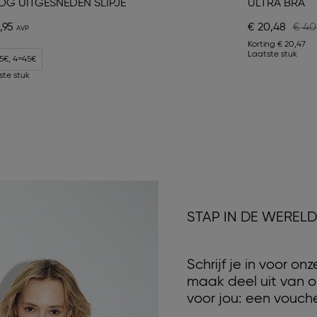
G UITGESNEDEN SLIPJE
ULTRA BRA
,95
€ 20,48
€ 40
Korting
€ 20,47
Laatste stuk
5€, 4=45€
ste stuk
STAP IN DE WEREL
Schrijf je in voor o
maak deel uit van o
voor jou: een vouche