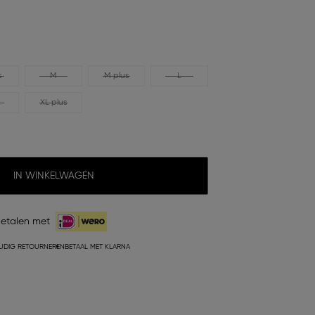
s
M
M plus
L
XL plus
IN WINKELWAGEN
etalen met
UDIG RETOURNEREN
BETAAL MET KLARNA