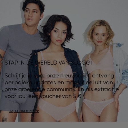
STAP IN DE WERELD VAN SLOGGI
Schrijf je in voor onze nieuwsbrief, ontvang
periodieke updates en maak deel uit van
onze groeiende community. En als extraatje
voor jou: een voucher van 5 € ;)
JA, SCHRIJF ME IN!