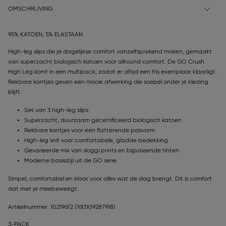
OMSCHRIJVING
95% KATOEN, 5% ELASTAAN
High-leg slips die je dagelijkse comfort vanzelfsprekend maken, gemaakt
van superzacht biologisch katoen voor allround comfort. De GO Crush
High Leg komt in een multipack, zodat er altijd een fris exemplaar klaarligt.
Rekbare kantjes geven een mooie afwerking die soepel onder je kleding
blijft.
Set van 3 high-leg slips
Superzacht, duurzaam gecertificeerd biologisch katoen
Rekbare kantjes voor een flatterende pasvorm
High-leg snit voor comfortabele, gladde bedekking
Gevarieerde mix van sloggi prints en bijpassende tinten
Moderne basisstijl uit de GO serie
Simpel, comfortabel en klaar voor alles wat de dag brengt. Dit is comfort
dat met je meebeweegt.
Artikelnummer: 10219672
(7613109287918)
3-PACK