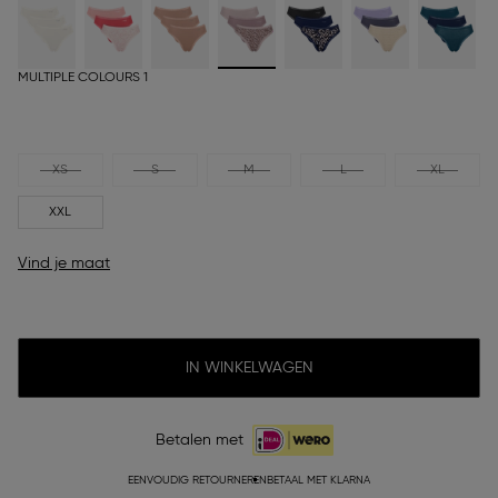
MULTIPLE COLOURS 1
XS
S
M
L
XL
XXL
Vind je maat
IN WINKELWAGEN
Betalen met
EENVOUDIG RETOURNEREN
BETAAL MET KLARNA