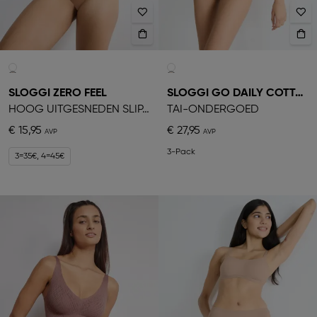
SLOGGI ZERO FEEL
SLOGGI GO DAILY COTTON
HOOG UITGESNEDEN SLIPJE
TAI-ONDERGOED
€ 15,95
€ 27,95
3-Pack
3=35€, 4=45€