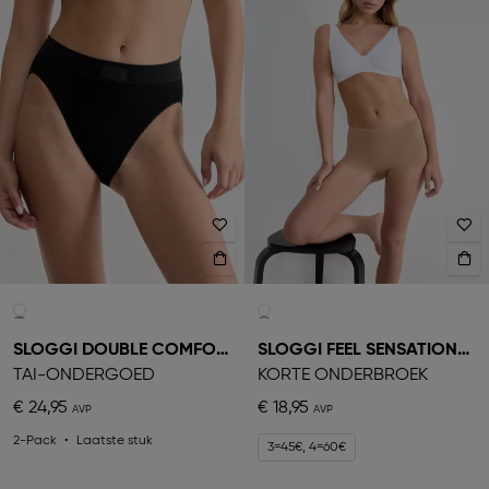
SLOGGI DOUBLE COMFORT
SLOGGI FEEL SENSATIONAL
TAI-ONDERGOED
KORTE ONDERBROEK
€ 24,95
€ 18,95
2-Pack
Laatste stuk
3=45€, 4=60€