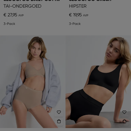
TAI-ONDERGOED
HIPSTER
€ 27,95
€ 19,95
3-Pack
3-Pack