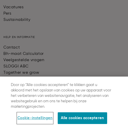
Vacatures
Pers
Sustainability
HELP EN INFORMATIE
Contact
Bh-maat Calculator
Veelgestelde vragen
SLOGGI ABC
Together we grow
Bestelstatus controleren
Door op “Alle cookies accepteren” te klikken gaat u
Herroeping Van De Overeenkomst
akkoord met het opslaan van cookies op uw apparaat voor
het verbeteren van websitenavigatie, het analyseren van
websitegebruik en om ons te helpen bij onze
KLANTENSERVICE
marketingprojecten.
Betaling & Verzending
Cookie-instellingen
Alle cookies accepteren
Levering
Retourbeleid