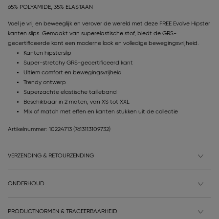
65% POLYAMIDE, 35% ELASTAAN
Voel je vrij en beweeglijk en verover de wereld met deze FREE Evolve Hipster
kanten slips. Gemaakt van superelastische stof, biedt de GRS-
gecertificeerde kant een moderne look en volledige bewegingsvrijheid.
Kanten hipsterslip
Super-stretchy GRS-gecertificeerd kant
Ultiem comfort en bewegingsvrijheid
Trendy ontwerp
Superzachte elastische tailleband
Beschikbaar in 2 maten, van XS tot XXL
Mix of match met effen en kanten stukken uit de collectie
Artikelnummer: 10224713
(7613113109732)
VERZENDING & RETOURZENDING
ONDERHOUD
PRODUCTNORMEN & TRACEERBAARHEID