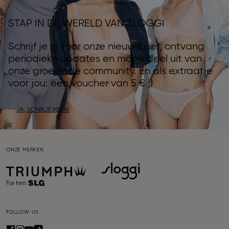
STAP IN DE WERELD VAN SLOGGI
Schrijf je in voor onze nieuwsbrief, ontvang
periodieke updates en maak deel uit van
onze groeiende community. En als extraatje
voor jou: een voucher van 5 € ;)
JA, SCHRIJF ME IN!
ONZE MERKEN
FOLLOW US