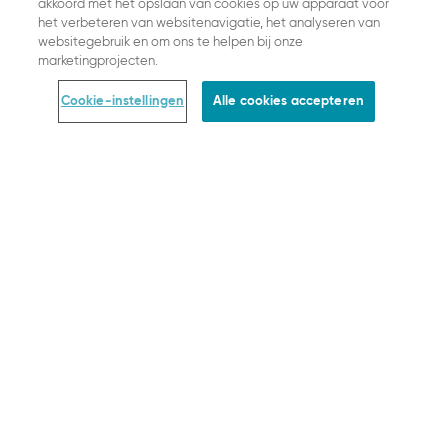
akkoord met het opslaan van cookies op uw apparaat voor
het verbeteren van websitenavigatie, het analyseren van
websitegebruik en om ons te helpen bij onze
marketingprojecten.
Cookie-instellingen
Alle cookies accepteren
We streven ernaar een positieve
invloed op het milieu te hebben. Met
het 'Together We Grow'-programma,
online of in onze winkels, maak ook jij
deel uit van onze reis naar
duurzaamheid.