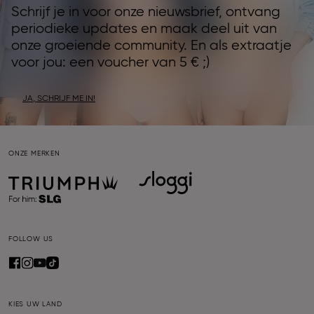
Schrijf je in voor onze nieuwsbrief, ontvang
periodieke updates en maak deel uit van
onze groeiende community. En als extraatje
voor jou: een voucher van 5 € ;)
JA, SCHRIJF ME IN!
ONZE MERKEN
FOLLOW US
KIES UW LAND