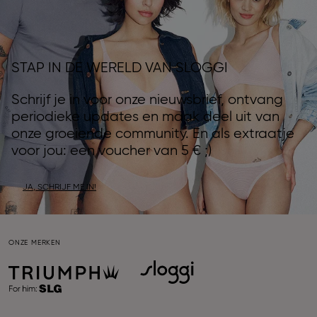
STAP IN DE WERELD VAN SLOGGI
Schrijf je in voor onze nieuwsbrief, ontvang
periodieke updates en maak deel uit van
onze groeiende community. En als extraatje
voor jou: een voucher van 5 € ;)
JA, SCHRIJF ME IN!
ONZE MERKEN