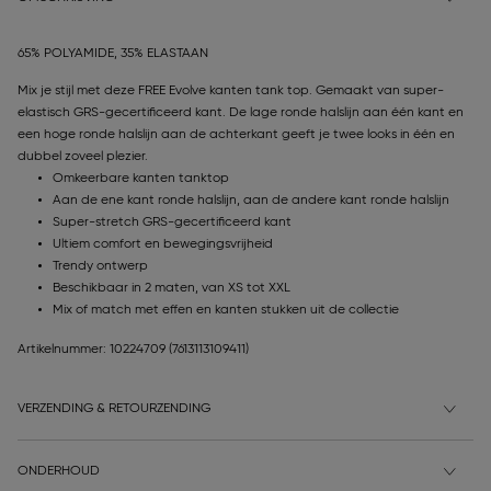
65% POLYAMIDE, 35% ELASTAAN
Mix je stijl met deze FREE Evolve kanten tank top. Gemaakt van super-
elastisch GRS-gecertificeerd kant. De lage ronde halslijn aan één kant en
een hoge ronde halslijn aan de achterkant geeft je twee looks in één en
dubbel zoveel plezier.
Omkeerbare kanten tanktop
Aan de ene kant ronde halslijn, aan de andere kant ronde halslijn
Super-stretch GRS-gecertificeerd kant
Ultiem comfort en bewegingsvrijheid
Trendy ontwerp
Beschikbaar in 2 maten, van XS tot XXL
Mix of match met effen en kanten stukken uit de collectie
Artikelnummer: 10224709
(7613113109411)
VERZENDING & RETOURZENDING
ONDERHOUD