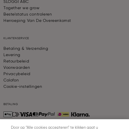
SLOGGI ABC
Together we grow
Bestelstatus controleren
Herroeping Van De Overeenkomst
KLANTENSERVICE
Betaling & Verzending
Levering
Retourbeleid
Voorwaarden
Privacybeleid
Colofon
Cookie-instellingen
BETALING
Door op “Alle cookies accepteren” te klikken gaat u