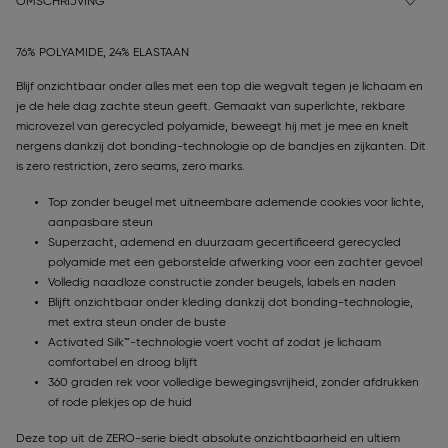
OMSCHRIJVING
76% POLYAMIDE, 24% ELASTAAN
Blijf onzichtbaar onder alles met een top die wegvalt tegen je lichaam en
je de hele dag zachte steun geeft. Gemaakt van superlichte, rekbare
microvezel van gerecycled polyamide, beweegt hij met je mee en knelt
nergens dankzij dot bonding-technologie op de bandjes en zijkanten. Dit
is zero restriction, zero seams, zero marks.
Top zonder beugel met uitneembare ademende cookies voor lichte,
aanpasbare steun
Superzacht, ademend en duurzaam gecertificeerd gerecycled
polyamide met een geborstelde afwerking voor een zachter gevoel
Volledig naadloze constructie zonder beugels, labels en naden
Blijft onzichtbaar onder kleding dankzij dot bonding-technologie,
met extra steun onder de buste
Activated Silk™-technologie voert vocht af zodat je lichaam
comfortabel en droog blijft
360 graden rek voor volledige bewegingsvrijheid, zonder afdrukken
of rode plekjes op de huid
Deze top uit de ZERO-serie biedt absolute onzichtbaarheid en ultiem