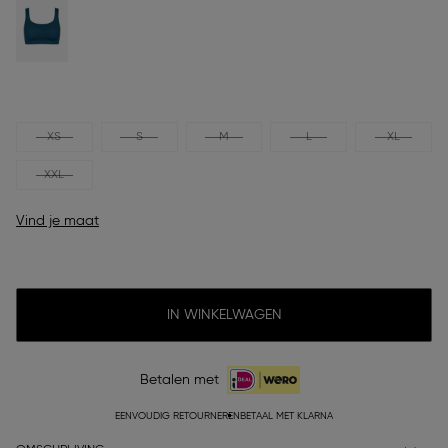
XS
S
M
L
XL
XXL
Vind je maat
IN WINKELWAGEN
Betalen met
EENVOUDIG RETOURNEREN
BETAAL MET KLARNA