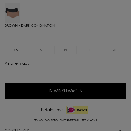
BROWN - DARK COMBINATION
XS
S
M
L
XL
Vind je maat
IN WINKELWAGEN
Betalen met
EENVOUDIG RETOURNEREN
BETAAL MET KLARNA
OMSCHRIJVING