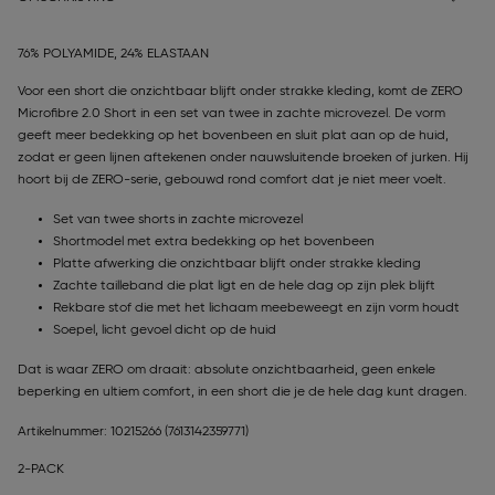
76% POLYAMIDE, 24% ELASTAAN
Voor een short die onzichtbaar blijft onder strakke kleding, komt de ZERO
Microfibre 2.0 Short in een set van twee in zachte microvezel. De vorm
geeft meer bedekking op het bovenbeen en sluit plat aan op de huid,
zodat er geen lijnen aftekenen onder nauwsluitende broeken of jurken. Hij
hoort bij de ZERO-serie, gebouwd rond comfort dat je niet meer voelt.
Set van twee shorts in zachte microvezel
Shortmodel met extra bedekking op het bovenbeen
Platte afwerking die onzichtbaar blijft onder strakke kleding
Zachte tailleband die plat ligt en de hele dag op zijn plek blijft
Rekbare stof die met het lichaam meebeweegt en zijn vorm houdt
Soepel, licht gevoel dicht op de huid
Dat is waar ZERO om draait: absolute onzichtbaarheid, geen enkele
beperking en ultiem comfort, in een short die je de hele dag kunt dragen.
Artikelnummer: 10215266
(7613142359771)
2-PACK