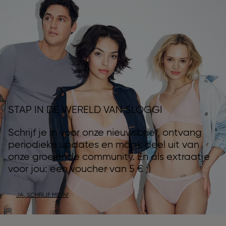
STAP IN DE WERELD VAN SLOGGI
Schrijf je in voor onze nieuwsbrief, ontvang
periodieke updates en maak deel uit van
onze groeiende community. En als extraatje
voor jou: een voucher van 5 € ;)
JA, SCHRIJF ME IN!