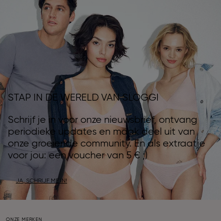
STAP IN DE WERELD VAN SLOGGI
Schrijf je in voor onze nieuwsbrief, ontvang
periodieke updates en maak deel uit van
onze groeiende community. En als extraatje
voor jou: een voucher van 5 € ;)
JA, SCHRIJF ME IN!
ONZE MERKEN