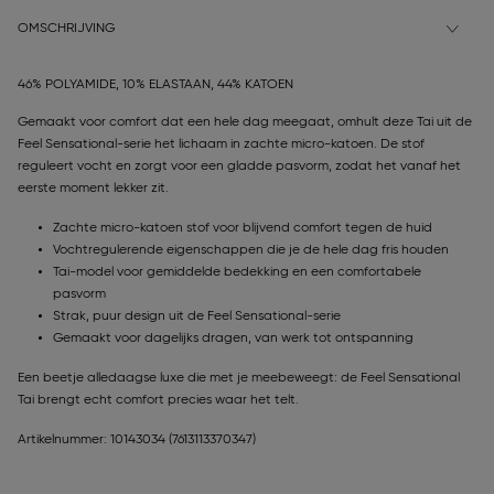
OMSCHRIJVING
46% POLYAMIDE, 10% ELASTAAN, 44% KATOEN
Gemaakt voor comfort dat een hele dag meegaat, omhult deze Tai uit de
Feel Sensational-serie het lichaam in zachte micro-katoen. De stof
reguleert vocht en zorgt voor een gladde pasvorm, zodat het vanaf het
eerste moment lekker zit.
Zachte micro-katoen stof voor blijvend comfort tegen de huid
Vochtregulerende eigenschappen die je de hele dag fris houden
Tai-model voor gemiddelde bedekking en een comfortabele
pasvorm
Strak, puur design uit de Feel Sensational-serie
Gemaakt voor dagelijks dragen, van werk tot ontspanning
Een beetje alledaagse luxe die met je meebeweegt: de Feel Sensational
Tai brengt echt comfort precies waar het telt.
Artikelnummer: 10143034
(7613113370347)