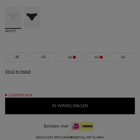
WHITE
38
40
46
42
44
Vind je maat
Laatste stuk
IN WINKELWAGEN
Betalen met
EENVOUDIG RETOURNEREN
BETAAL MET KLARNA