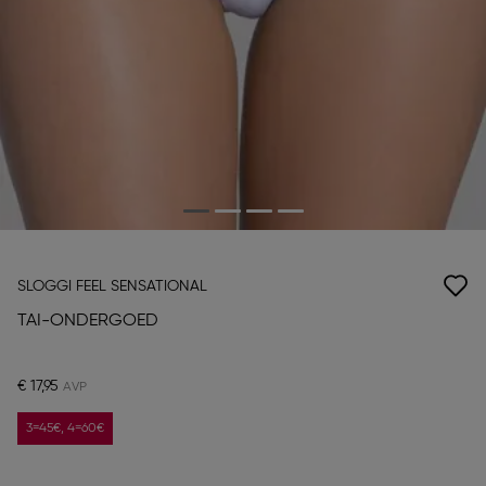
SLOGGI FEEL SENSATIONAL
TAI-ONDERGOED
€ 17,95
3=45€, 4=60€