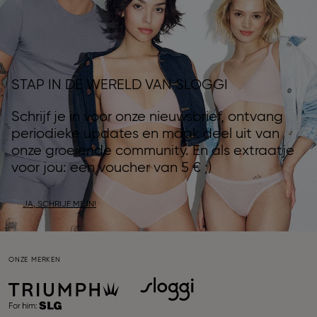
STAP IN DE WERELD VAN SLOGGI
Schrijf je in voor onze nieuwsbrief, ontvang
periodieke updates en maak deel uit van
onze groeiende community. En als extraatje
voor jou: een voucher van 5 € ;)
JA, SCHRIJF ME IN!
ONZE MERKEN