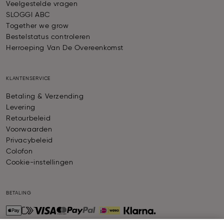
Veelgestelde vragen
SLOGGI ABC
Together we grow
Bestelstatus controleren
Herroeping Van De Overeenkomst
KLANTENSERVICE
Betaling & Verzending
Levering
Retourbeleid
Voorwaarden
Privacybeleid
Colofon
Cookie-instellingen
BETALING