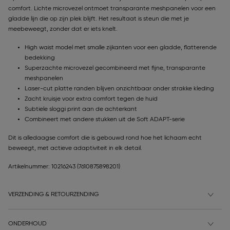
comfort. Lichte microvezel ontmoet transparante meshpanelen voor een
gladde lijn die op zijn plek blijft. Het resultaat is steun die met je
meebeweegt, zonder dat er iets knelt.
High waist model met smalle zijkanten voor een gladde, flatterende
bedekking
Superzachte microvezel gecombineerd met fijne, transparante
meshpanelen
Laser-cut platte randen blijven onzichtbaar onder strakke kleding
Zacht kruisje voor extra comfort tegen de huid
Subtiele sloggi print aan de achterkant
Combineert met andere stukken uit de Soft ADAPT-serie
Dit is alledaagse comfort die is gebouwd rond hoe het lichaam echt
beweegt, met actieve adaptiviteit in elk detail.
Artikelnummer: 10216243
(7610875898201)
VERZENDING & RETOURZENDING
ONDERHOUD