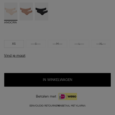
ANGORA
XS
S
M
L
XL
Vind je maat
IN WINKELWAGEN
Betalen met
EENVOUDIG RETOURNEREN
BETAAL MET KLARNA