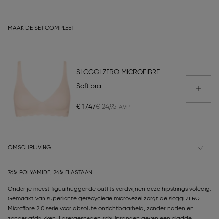
MAAK DE SET COMPLEET
SLOGGI ZERO MICROFIBRE
Soft bra
€ 17,47
€ 24,95
OMSCHRIJVING
76% POLYAMIDE, 24% ELASTAAN
Onder je meest figuurhuggende outfits verdwijnen deze hipstrings volledig.
Gemaakt van superlichte gerecyclede microvezel zorgt de sloggi ZERO
Microfibre 2.0 serie voor absolute onzichtbaarheid, zonder naden en
zonder afdrukken. Lasergesneden schulpranden geven een gladde