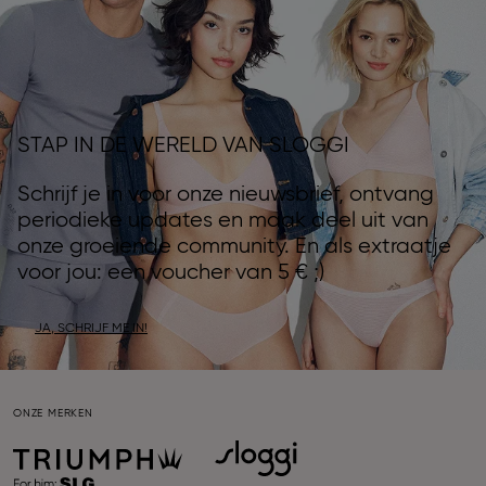
STAP IN DE WERELD VAN SLOGGI
Schrijf je in voor onze nieuwsbrief, ontvang
periodieke updates en maak deel uit van
onze groeiende community. En als extraatje
voor jou: een voucher van 5 € ;)
JA, SCHRIJF ME IN!
ONZE MERKEN