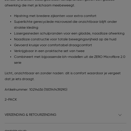
afwerking die met je lichaam meebeweegt.
Hipstring met bredere zijkanten voor extra comfort
Superlichte gerecyclede microvezel die onzichtbaar blijft onder
strakke kleding
Lasergesneden schulpranden voor een gladde, naadloze afwerking
Naadloze constructie voor totale bewegingsvrijheid op de huid
Gevoerd kruisje voor comfortabel draagcomfort
Verkrijgbaar in een praktische set van twee
Combineert met bijpassende bh-modellen uit de ZERO Microfibre 2.0
serie
Licht, onzichtbaar en zonder naden: dit is comfort waardoor je vergeet
dat je iets draagt.
Artikelnummer: 10214636
(7613141439290)
2-PACK
VERZENDING & RETOURZENDING