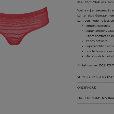
65% POLYAMIDE, 35% ELA
Voel je vrij en beweeglijk
kanten slips. Gemaakt van
kant een moderne look en 
Kanten hipsterslip
Super-stretchy GRS-
Ultiem comfort en b
Trendy ontwerp
Superzachte elastis
Beschikbaar in 2 ma
Mix of match met eff
Artikelnummer: 10224713
(
VERZENDING & RETOURZE
ONDERHOUD
PRODUCTNORMEN & TRA