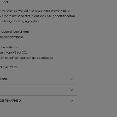
STAAN
 en verover de wereld met deze FREE Evolve Hipster
 superelastische stof, biedt de GRS-gecertificeerde
volledige bewegingsvrijheid.
gecertificeerd kant
ewegingsvrijheid
che tailleband
ten, van XS tot XXL
en en kanten stukken uit de collectie
7613114076026)
NDING
CEERBAARHEID