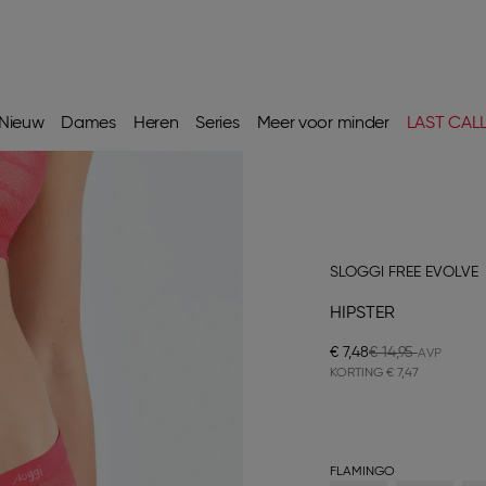
Nieuw
Dames
Heren
Series
Meer voor minder
LAST CAL
SLOGGI FREE EVOLVE
HIPSTER
€ 7,48
€ 14,95
KORTING
€ 7,47
FLAMINGO