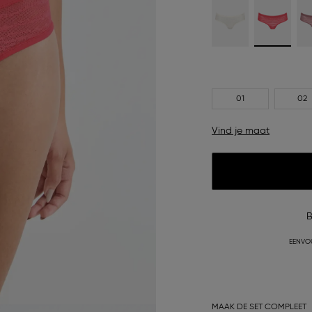
01
02
Vind je maat
B
EENVO
MAAK DE SET COMPLEET