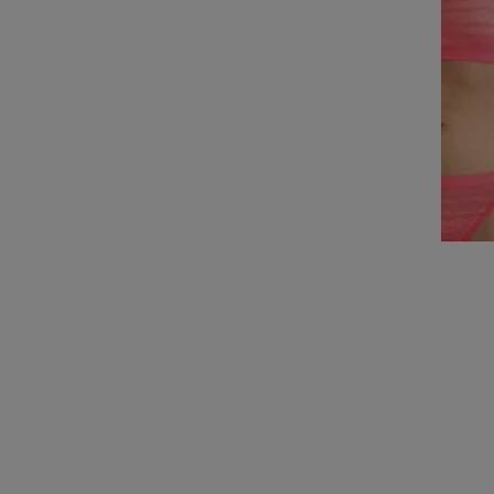
SLOGGI FREE EVOLVE
PUSH-UP BEHA
€ 17,48
€ 34,95
Korting
€ 17,47