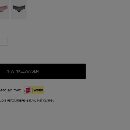
IN WINKELWAGEN
etalen met
UDIG RETOURNEREN
BETAAL MET KLARNA