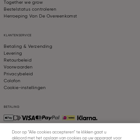
Together we grow
Bestelstatus controleren
Herroeping Van De Overeenkomst
KLANTENSERVICE
Betaling & Verzending
Levering
Retourbeleid
Voorwaarden
Privacybeleid
Colofon
Cookie-instellingen
BETALING
Door op “Alle cookies accepteren” te klikken gaat u
akkoord met het opslaan van cookies op uw apparaat voor
VERZENDING