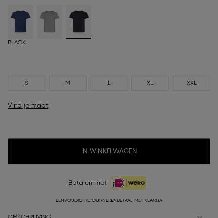
BLACK
S
M
L
XL
XXL
Vind je maat
IN WINKELWAGEN
Betalen met
EENVOUDIG RETOURNEREN
BETAAL MET KLARNA
OMSCHRIJVING