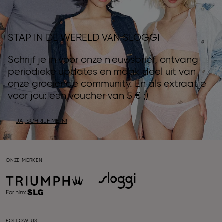
STAP IN DE WERELD VAN SLOGGI
Schrijf je in voor onze nieuwsbrief, ontvang
periodieke updates en maak deel uit van
onze groeiende community. En als extraatje
voor jou: een voucher van 5 € ;)
JA, SCHRIJF ME IN!
ONZE MERKEN
FOLLOW US