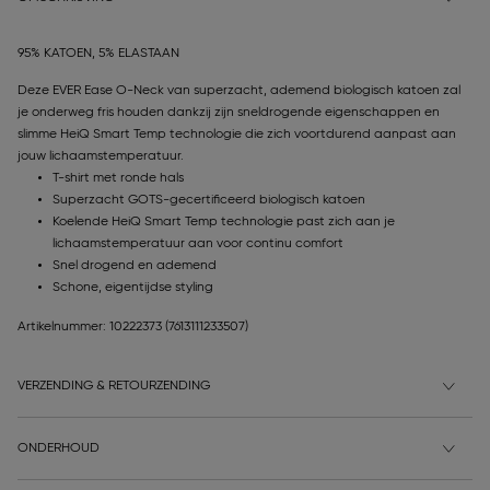
95% KATOEN, 5% ELASTAAN
Deze EVER Ease O-Neck van superzacht, ademend biologisch katoen zal
je onderweg fris houden dankzij zijn sneldrogende eigenschappen en
slimme HeiQ Smart Temp technologie die zich voortdurend aanpast aan
jouw lichaamstemperatuur.
T-shirt met ronde hals
Superzacht GOTS-gecertificeerd biologisch katoen
Koelende HeiQ Smart Temp technologie past zich aan je
lichaamstemperatuur aan voor continu comfort
Snel drogend en ademend
Schone, eigentijdse styling
Artikelnummer: 10222373
(7613111233507)
VERZENDING & RETOURZENDING
ONDERHOUD