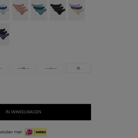
M
L
XL
IN WINKELWAGEN
etalen met