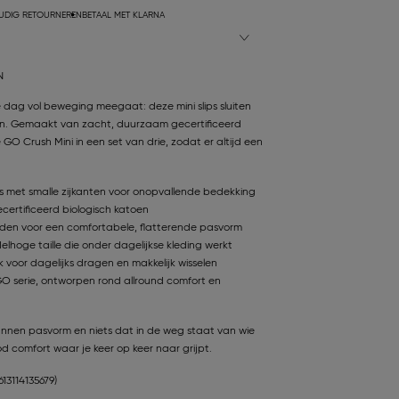
UDIG RETOURNEREN
BETAAL MET KLARNA
N
 dag vol beweging meegaat: deze mini slips sluiten
en. Gemaakt van zacht, duurzaam gecertificeerd
GO Crush Mini in een set van drie, zodat er altijd een
ips met smalle zijkanten voor onopvallende bedekking
ertificeerd biologisch katoen
den voor een comfortabele, flatterende pasvorm
lhoge taille die onder dagelijkse kleding werkt
 voor dagelijks dragen en makkelijk wisselen
O serie, ontworpen rond allround comfort en
nnen pasvorm en niets dat in de weg staat van wie
ood comfort waar je keer op keer naar grijpt.
613114135679)