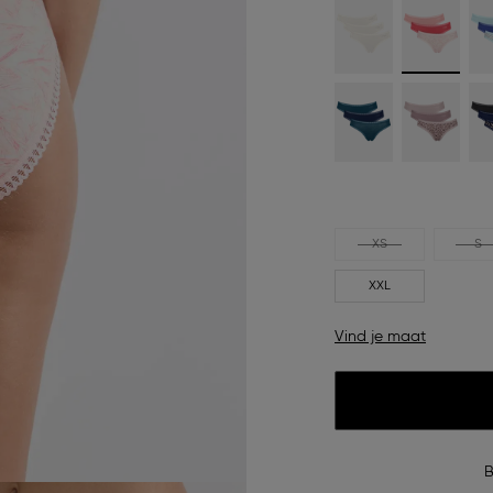
XS
S
XXL
Vind je maat
B