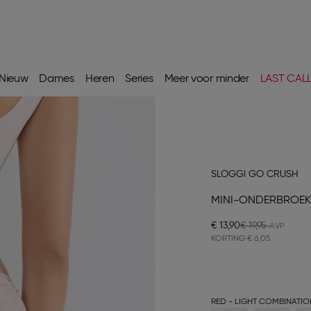
Nieuw
Dames
Heren
Series
Meer voor minder
LAST CAL
SLOGGI GO CRUSH
MINI-ONDERBROEK
€ 13,90
€ 19,95
KORTING
€ 6,05
RED - LIGHT COMBINATIO