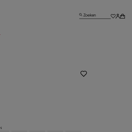
Zoeken
L
N