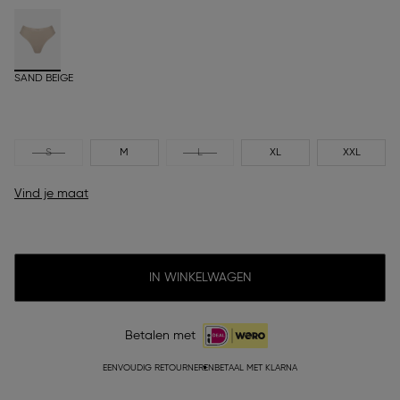
SAND BEIGE
S
M
L
XL
XXL
Vind je maat
IN WINKELWAGEN
Betalen met
EENVOUDIG RETOURNEREN
BETAAL MET KLARNA