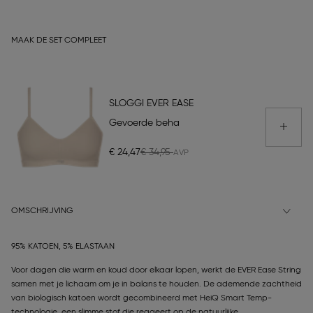
MAAK DE SET COMPLEET
SLOGGI EVER EASE
Gevoerde beha
€ 24,47
€ 34,95
OMSCHRIJVING
95% KATOEN, 5% ELASTAAN
Voor dagen die warm en koud door elkaar lopen, werkt de EVER Ease String
samen met je lichaam om je in balans te houden. De ademende zachtheid
van biologisch katoen wordt gecombineerd met HeiQ Smart Temp-
technologie, een slimme stof die reageert op de natuurlijke