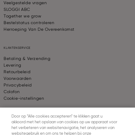
Veelgestelde vragen
SLOGGI ABC
Together we grow
Bestelstatus controleren
Herroeping Van De Overeenkomst
KLANTENSERVICE
Betaling & Verzending
Levering
Retourbeleid
Voorwaarden
Privacybeleid
Colofon
Cookie-instellingen
Door op “Alle cookies accepteren” te klikken gaat u
BETALING
akkoord met het opslaan van cookies op uw apparaat voor
het verbeteren van websitenavigatie, het analyseren van
websitegebruik en om ons te helpen bij onze