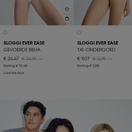
SLOGGI EVER EASE
SLOGGI EVER EASE
GEVOERDE BEHA
TAI-ONDERGOED
€ 24,47
€ 34,95
€ 9,07
€ 12,95
Korting
€ 10,48
Korting
€ 3,88
Laatste stuk