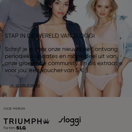
STAP IN DE WERELD VAN SLOGGI
Schrijf je in voor onze nieuwsbrief, ontvang
periodieke updates en maak deel uit van
onze groeiende community. En als extraatje
voor jou: een voucher van 5 € ;)
JA, SCHRIJF ME IN!
ONZE MERKEN