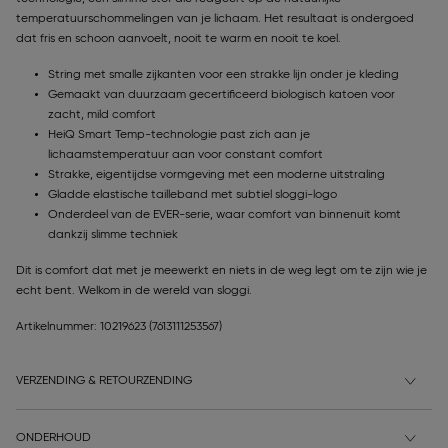
temperatuurschommelingen van je lichaam. Het resultaat is ondergoed
dat fris en schoon aanvoelt, nooit te warm en nooit te koel.
String met smalle zijkanten voor een strakke lijn onder je kleding
Gemaakt van duurzaam gecertificeerd biologisch katoen voor
zacht, mild comfort
HeiQ Smart Temp-technologie past zich aan je
lichaamstemperatuur aan voor constant comfort
Strakke, eigentijdse vormgeving met een moderne uitstraling
Gladde elastische tailleband met subtiel sloggi-logo
Onderdeel van de EVER-serie, waar comfort van binnenuit komt
dankzij slimme techniek
Dit is comfort dat met je meewerkt en niets in de weg legt om te zijn wie je
echt bent. Welkom in de wereld van sloggi.
Artikelnummer: 10219623
(7613111253567)
VERZENDING & RETOURZENDING
ONDERHOUD