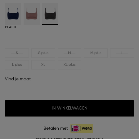
BLACK
S
S plus
M
M plus
L
L plus
XL
XL plus
Vind je maat
IN WINKELWAGEN
Betalen met