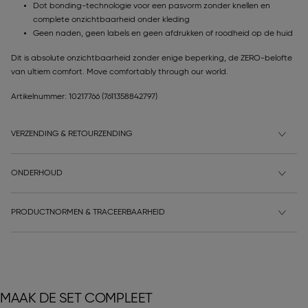
Dot bonding-technologie voor een pasvorm zonder knellen en
complete onzichtbaarheid onder kleding
Geen naden, geen labels en geen afdrukken of roodheid op de huid
Dit is absolute onzichtbaarheid zonder enige beperking, de ZERO-belofte
van ultiem comfort. Move comfortably through our world.
Artikelnummer: 10217766
(7611358842797)
VERZENDING & RETOURZENDING
ONDERHOUD
PRODUCTNORMEN & TRACEERBAARHEID
MAAK DE SET COMPLEET