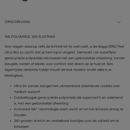
OMSCHRIJVING
76% POLYAMIDE, 24% ELASTAAN
Voor dagen waarop zelfs de lichtste bh te veel voelt, is de sloggi ZERO Feel
Ultra Bra zo zacht dat je hem bijna vergeet. Gemaakt van superfijne
gerecyclede polyamide microvezel met een geborstelde afwerking, zonder
beugels, naden of labels, voor comfort dat direct op je huid zit. Een
eigentijdse vierkante halslijn houdt de look modern onder alles in je
kledingkast.
Ultra bh zonder beugel met uitneembare ademende cookies voor
medium support
Dubbellaagse gerecyclede polyamide die superzacht en ademend
is, met een geborstelde afwerking
Activated Silk™-technologie voert vocht af om het lichaam droog te
houden
360 graden stretch en verstelbare bandjes voor de vrijheid om te
bewegen