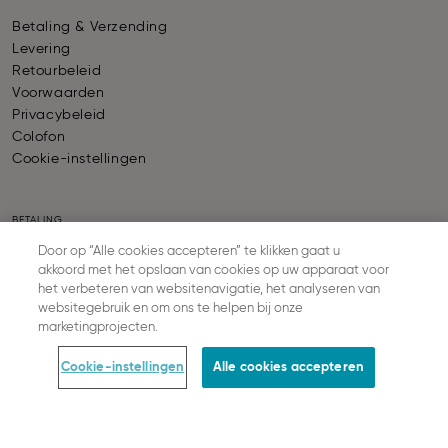
Betaling & Verzending
Levering
Retourbeleid
Voorwaarden
Privacybeleid
Colofon
Cookie-instellingen
BETALING
Door op “Alle cookies accepteren” te klikken gaat u
akkoord met het opslaan van cookies op uw apparaat voor
het verbeteren van websitenavigatie, het analyseren van
websitegebruik en om ons te helpen bij onze
VERZENDING
marketingprojecten.
Cookie-instellingen
Alle cookies accepteren
© SLOGGI
2026
ALL RIGHTS RESERVED