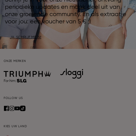
periodieke updates en maak deel uit van
onze groeiende community. En als extraatje
voor jou: een voucher van 5 € ;)
JA, SCHRIJF ME IN!
ONZE MERKEN
FOLLOW US
KIES UW LAND