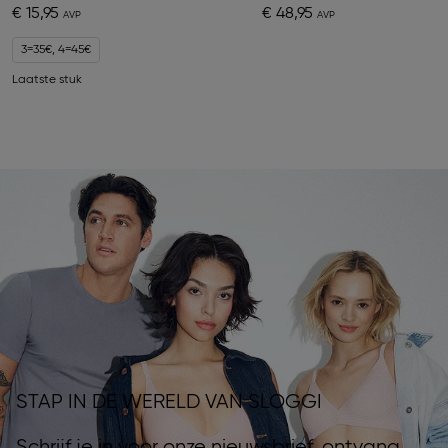
€ 15,95
€ 48,95
3=35€, 4=45€
Laatste stuk
STAP IN DE WERELD VAN SLOGGI
Schrijf je in voor onze nieuwsbrief, ontvang