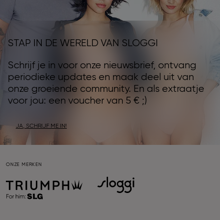
STAP IN DE WERELD VAN SLOGGI
Schrijf je in voor onze nieuwsbrief, ontvang
periodieke updates en maak deel uit van
onze groeiende community. En als extraatje
voor jou: een voucher van 5 € ;)
JA, SCHRIJF ME IN!
ONZE MERKEN