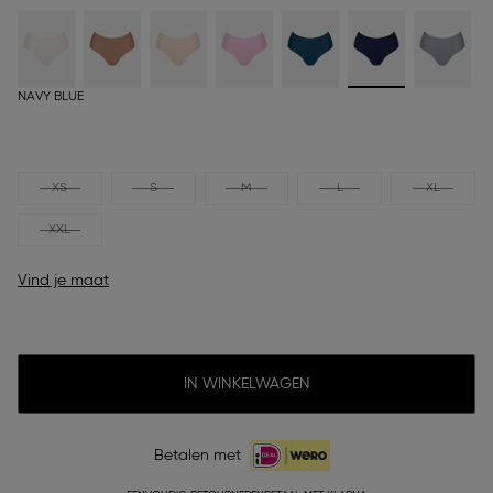
NAVY BLUE
XS
S
M
L
XL
XXL
Vind je maat
IN WINKELWAGEN
Betalen met