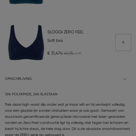
SLOGGI ZERO FEEL
Soft bra
€ 31,47
€ 45,95
OMSCHRIJVING
76% POLYAMIDE, 24% ELASTAAN
Trek deze high-waist slip onder wat je maar wilt en hij verdwijnt volledig,
voor een gladde lijn zonder afdrukken waar je ook gaat. Gemaakt van
duurzaam gecertificeerde gerecyclede microvezel met laser-gesneden
randen en Zero Feel-constructie ligt hij volledig vlak tegen het lichaam en
biedt hij lichte steun, de hele dag door. Dit is de absolute onzichtbaarheid
waar de ZERO-serie op gebouwd is.