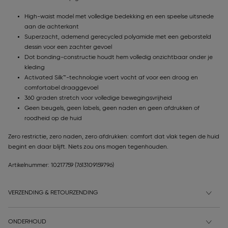
High-waist model met volledige bedekking en een speelse uitsnede
aan de achterkant
Superzacht, ademend gerecycled polyamide met een geborsteld
dessin voor een zachter gevoel
Dot bonding-constructie houdt hem volledig onzichtbaar onder je
kleding
Activated Silk™-technologie voert vocht af voor een droog en
comfortabel draaggevoel
360 graden stretch voor volledige bewegingsvrijheid
Geen beugels, geen labels, geen naden en geen afdrukken of
roodheid op de huid
Zero restrictie, zero naden, zero afdrukken: comfort dat vlak tegen de huid
begint en daar blijft. Niets zou ons mogen tegenhouden.
Artikelnummer: 10217759
(7613109159796)
VERZENDING & RETOURZENDING
ONDERHOUD