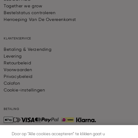
Together we grow
Bestelstatus controleren
Herroeping Van De Overeenkomst
KLANTENSERVICE
Betaling & Verzending
Levering
Retourbeleid
Voorwaarden
Privacybeleid
Colofon
Cookie-instellingen
BETALING
Door op “Alle cookies accepteren” te klikken gaat u