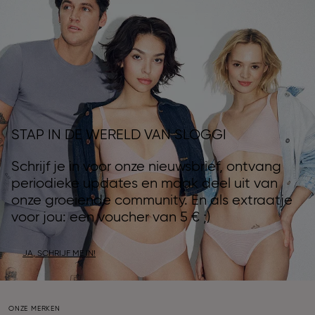
STAP IN DE WERELD VAN SLOGGI
Schrijf je in voor onze nieuwsbrief, ontvang
periodieke updates en maak deel uit van
onze groeiende community. En als extraatje
voor jou: een voucher van 5 € ;)
JA, SCHRIJF ME IN!
ONZE MERKEN