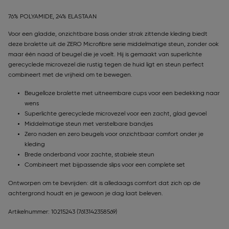
76% POLYAMIDE, 24% ELASTAAN
Voor een gladde, onzichtbare basis onder strak zittende kleding biedt
deze bralette uit de ZERO Microfibre serie middelmatige steun, zonder ook
maar één naad of beugel die je voelt. Hij is gemaakt van superlichte
gerecyclede microvezel die rustig tegen de huid ligt en steun perfect
combineert met de vrijheid om te bewegen.
Beugelloze bralette met uitneembare cups voor een bedekking naar
wens
Superlichte gerecyclede microvezel voor een zacht, glad gevoel
Middelmatige steun met verstelbare bandjes
Zero naden en zero beugels voor onzichtbaar comfort onder je
kleding
Brede onderband voor zachte, stabiele steun
Combineert met bijpassende slips voor een complete set
Ontworpen om te bevrijden: dit is alledaags comfort dat zich op de
achtergrond houdt en je gewoon je dag laat beleven.
Artikelnummer: 10215243
(7613142358569)