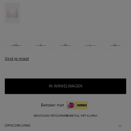
XS
S
M
L
XL
Vind je maat
IN WINKELWAGEN
Betalen met
EENVOUDIG RETOURNEREN
BETAAL MET KLARNA
OMSCHRIJVING