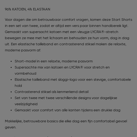
96% KATOEN, 4% ELASTAAN
Voor dagen die om betrouwbaar comfort vragen, komen deze Start Shorts
in een set van twee, zodat er altijd een vers paar binnen handbereik ligt.
Gemaakt van supersacht katoen met een vleugje LYCRA®-stretch
bewegen ze mee met het lichaam en behouden ze hun vorm, dag in dag
uit. Een elastische tailleband en contrasterend stiksel maken de relaxte,
moderne pasvorm af.
Short-model in een relaxte, moderne pasvorm
Supersachte mix van katoen en LYCRA® voor stretch en
vormbehoud
Elastische tailleband met sloggi-logo voor een stevige, comfortabele
hold
Contrasterend stiksel als kenmerkend detail
Set van twee met twee verschillende designs voor dagelijkse
veelzijdigheid
Gemaakt voor comfort van alle kanten tijdens een drukke dag
Makkelijke, betrouwbare basics die elke dag een fijn comfortabel gevoel
geven.