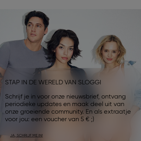
STAP IN DE WERELD VAN SLOGGI
Schrijf je in voor onze nieuwsbrief, ontvang
periodieke updates en maak deel uit van
onze groeiende community. En als extraatje
voor jou: een voucher van 5 € ;)
JA, SCHRIJF ME IN!