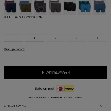
BLUE - DARK COMBINATION
4
5
6
7
8
Vind je maat
IN WINKELWAGEN
Betalen met
EENVOUDIG RETOURNEREN
BETAAL MET KLARNA
OMSCHRIJVING