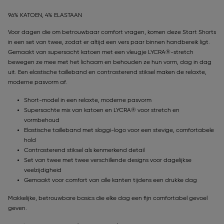
96% KATOEN, 4% ELASTAAN
Voor dagen die om betrouwbaar comfort vragen, komen deze Start Shorts
in een set van twee, zodat er altijd een vers paar binnen handbereik ligt.
Gemaakt van supersacht katoen met een vleugje LYCRA®-stretch
bewegen ze mee met het lichaam en behouden ze hun vorm, dag in dag
uit. Een elastische tailleband en contrasterend stiksel maken de relaxte,
moderne pasvorm af.
Short-model in een relaxte, moderne pasvorm
Supersachte mix van katoen en LYCRA® voor stretch en
vormbehoud
Elastische tailleband met sloggi-logo voor een stevige, comfortabele
hold
Contrasterend stiksel als kenmerkend detail
Set van twee met twee verschillende designs voor dagelijkse
veelzijdigheid
Gemaakt voor comfort van alle kanten tijdens een drukke dag
Makkelijke, betrouwbare basics die elke dag een fijn comfortabel gevoel
geven.