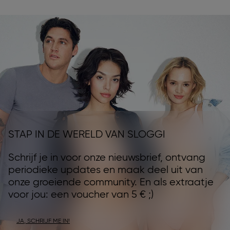
STAP IN DE WERELD VAN SLOGGI
Schrijf je in voor onze nieuwsbrief, ontvang
periodieke updates en maak deel uit van
onze groeiende community. En als extraatje
voor jou: een voucher van 5 € ;)
JA, SCHRIJF ME IN!