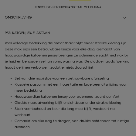
EENVOUDIG RETOURNEREN
BETAAL MET KLARNA
OMSCHRIJVING
95% KATOEN, 5% ELASTAAN
Voor volledige bedekking die onzichtbaar blijft onder strakke kleding zijn
deze maxi slips een betrouwbare keuze voor elke dag. Gemaakt van
hoogwaardige katoenen jersey brengen ze ademende zachtheid vlak bij
je huid en behouden ze hun vorm, was na was. De gladde naadafwerking
houdt de lijnen verborgen, zodat er niets doorschijnt.
Set van drie maxi slips voor een betrouwbare afwisseling
Klassieke pasvorm met een hoge taille en lage beenuitsnijding voor
meer bedekking
Hoogwaardige katoenen jersey voor ademend, zacht comfort
Gladde naadafwerking blijft onzichtbaar onder strakke kleding
Sterk vormbehoud en kleur die lang mooi blijft, wasbeurt na
wasbeurt
Gemaakt om elke dag te dragen, van drukke ochtenden tot rustige
avonden