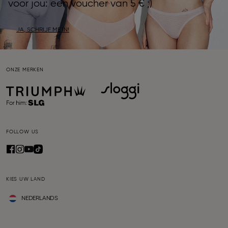
voor jou: een voucher van 5 € ;)
JA, SCHRIJF ME IN!
ONZE MERKEN
FOLLOW US
KIES UW LAND
NEDERLANDS