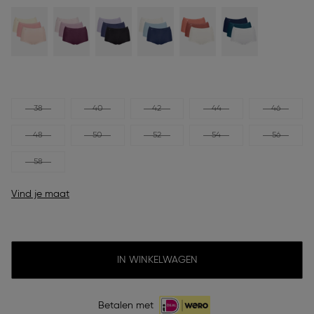
38
40
42
44
46
48
50
52
54
56
58
Vind je maat
IN WINKELWAGEN
Betalen met