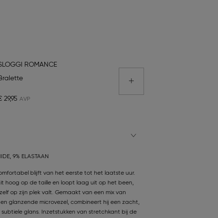
SLOGGI ROMANCE
Bralette
€ 29,95
IDE, 9% ELASTAAN
mfortabel blijft van het eerste tot het laatste uur.
t hoog op de taille en loopt laag uit op het been,
elf op zijn plek valt. Gemaakt van een mix van
en glanzende microvezel, combineert hij een zacht,
btiele glans. Inzetstukken van stretchkant bij de