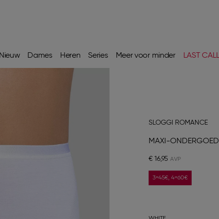
Nieuw
Dames
Heren
Series
Meer voor minder
LAST CAL
SLOGGI ROMANCE
MAXI-ONDERGOED
€ 16,95
3=45€, 4=60€
WHITE