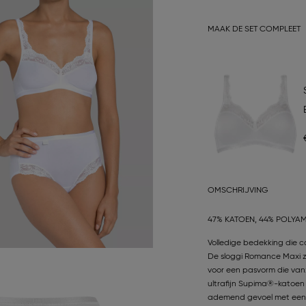
MAAK DE SET COMPLEET
OMSCHRIJVING
47% KATOEN, 44% POLYAM
Volledige bedekking die co
De sloggi Romance Maxi zi
voor een pasvorm die vanz
ultrafijn Supima®-katoen 
ademend gevoel met een su