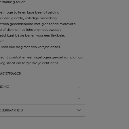
 finishing touch.
met hoge taille en lage beenuitsnijding
oor een gladde, volledige bedekking
katoen gecombineerd met glanzende microvezel
stof die met het lichaam meebeweegt
etchkant bij de benen voor een flexibele,
orm
 voor elke dag met een verfijnd detail
echt comfort en een ingetogen gevoel van glamour
weg staat om te zijn wie je echt bent.
7613137906263)
NDING
CEERBAARHEID