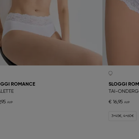
OGGI ROMANCE
SLOGGI RO
LETTE
TAI-ONDER
,95
€ 16,95
3=45€, 4=60€